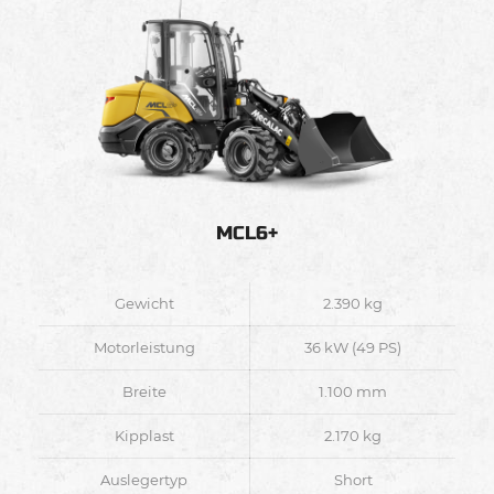
MCL6+
Gewicht
2.390 kg
Motorleistung
36 kW (49 PS)
Breite
1.100 mm
Kipplast
2.170 kg
Auslegertyp
Short