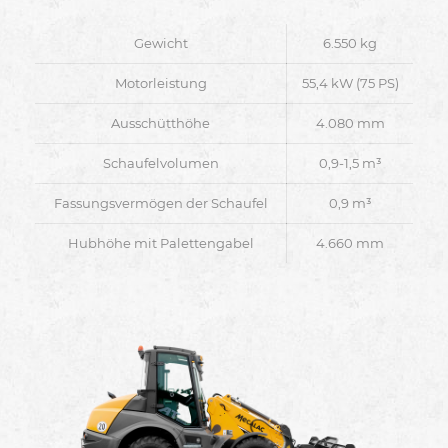
Gewicht
6.550 kg
Motorleistung
55,4 kW (75 PS)
Ausschütthöhe
4.080 mm
Schaufelvolumen
0,9-1,5 m³
Fassungsvermögen der Schaufel
0,9 m³
Hubhöhe mit Palettengabel
4.660 mm