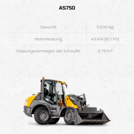
AS750
Gewicht
5.000 kg
Motorleistung
45 kW (61,1 PS)
Fassungsvermögen der Schaufel
0,75 m³