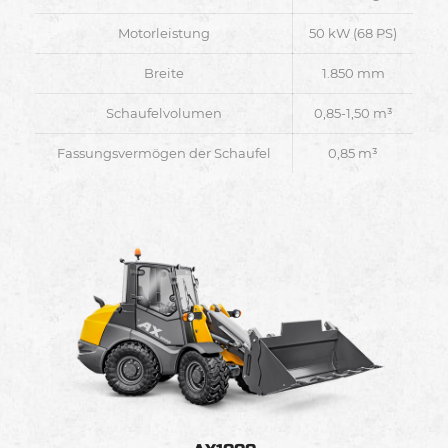
Motorleistung
50 kW (68 PS)
Breite
1.850 mm
Schaufelvolumen
0,85-1,50 m³
Fassungsvermögen der Schaufel
0,85 m³