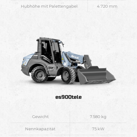
Hubhöhe mit Palettengabel
4.720 mm
es900tele
Gewicht
7.580 kg
Nennkapazität
75 kW