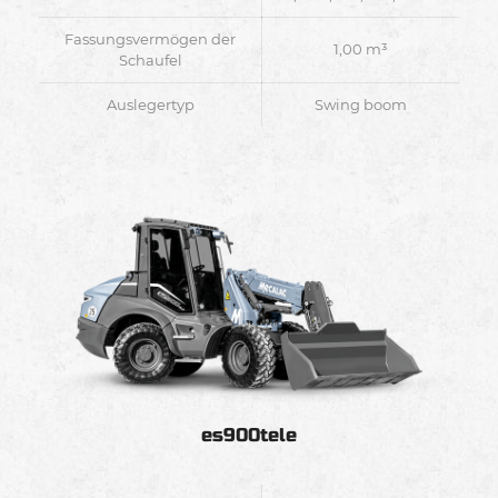
Fassungsvermögen der
1,00 m³
Schaufel
Auslegertyp
Swing boom
es900tele