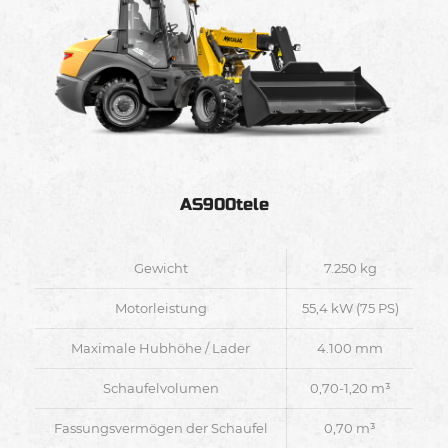
AS900tele
Gewicht
7.250 kg
Motorleistung
55,4 kW (75 PS)
Maximale Hubhöhe / Lader
4.100 mm
Schaufelvolumen
0,70-1,20 m³
Fassungsvermögen der Schaufel
0,70 m³