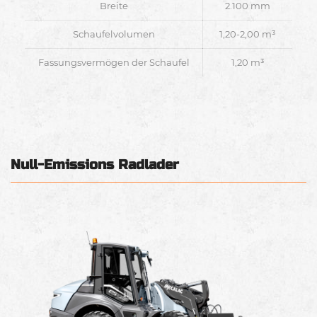
Breite
2.100 mm
Schaufelvolumen
1,20-2,00 m³
Fassungsvermögen der Schaufel
1,20 m³
Null-Emissions Radlader