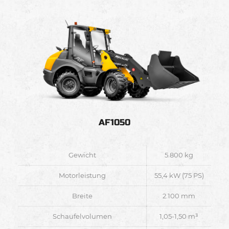
AF1050
Gewicht
5.800 kg
Motorleistung
55,4 kW (75 PS)
Breite
2.100 mm
Schaufelvolumen
1,05-1,50 m³