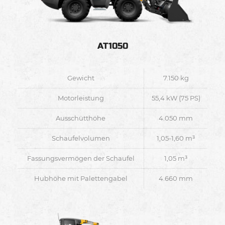
AT1050
Gewicht
7.150 kg
Motorleistung
55,4 kW (75 PS)
Ausschütthöhe
4.050 mm
Schaufelvolumen
1,05-1,60 m³
Fassungsvermögen der Schaufel
1,05 m³
Hubhöhe mit Palettengabel
4.660 mm