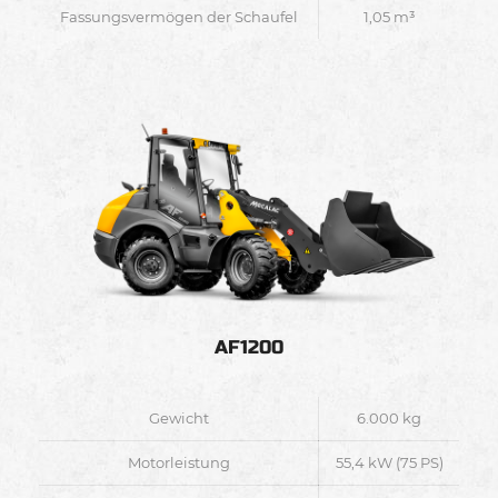
Fassungsvermögen der Schaufel
1,05 m³
AF1200
Gewicht
6.000 kg
Motorleistung
55,4 kW (75 PS)