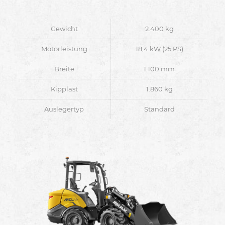
Gewicht
2.400 kg
Motorleistung
18,4 kW (25 PS)
Breite
1.100 mm
Kipplast
1.860 kg
Auslegertyp
Standard