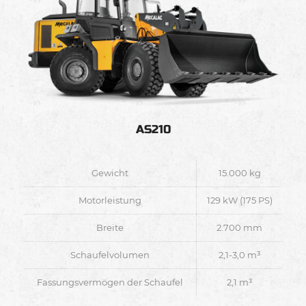
AS210
Gewicht
15.000 kg
Motorleistung
129 kW (175 PS)
Breite
2.700 mm
Schaufelvolumen
2,1-3,0 m³
Fassungsvermögen der Schaufel
2,1 m³