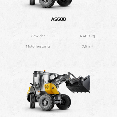
AS600
Gewicht
4.400 kg
Motorleistung
0,6 m³