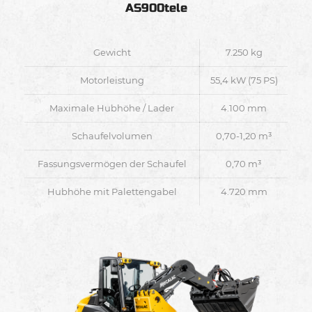
AS900tele
Gewicht
7.250 kg
Motorleistung
55,4 kW (75 PS)
Maximale Hubhöhe / Lader
4.100 mm
Schaufelvolumen
0,70-1,20 m³
Fassungsvermögen der Schaufel
0,70 m³
Hubhöhe mit Palettengabel
4.720 mm