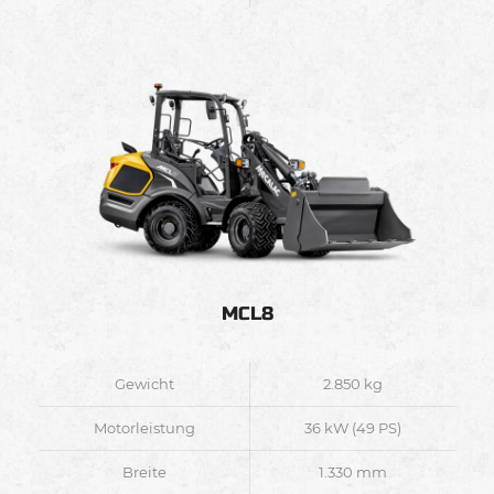
MCL8
Gewicht
2.850 kg
Motorleistung
36 kW (49 PS)
Breite
1.330 mm