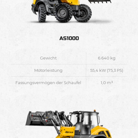
AS1000
Gewicht
6.640 kg
Motorleistung
55,4 kW (75,3 PS)
Fassungsvermögen der Schaufel
1,0 m³