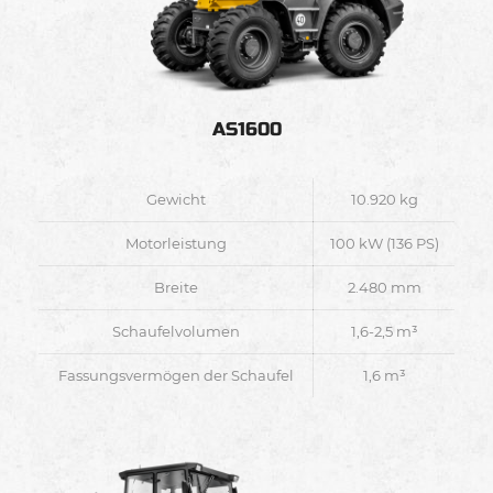
AS1600
Gewicht
10.920 kg
Motorleistung
100 kW (136 PS)
Breite
2.480 mm
Schaufelvolumen
1,6-2,5 m³
Fassungsvermögen der Schaufel
1,6 m³