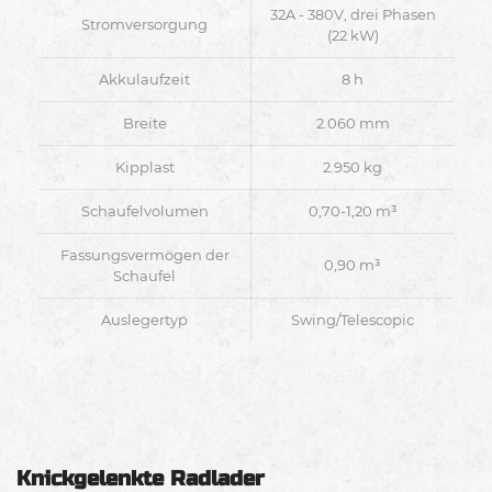
32A - 380V, drei Phasen
Stromversorgung
(22 kW)
Akkulaufzeit
8 h
Breite
2.060 mm
Kipplast
2.950 kg
Schaufelvolumen
0,70-1,20 m³
Fassungsvermögen der
0,90 m³
Schaufel
Auslegertyp
Swing/Telescopic
Knickgelenkte Radlader