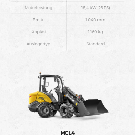
Motorleistung
18,4 kW (25 PS)
Breite
1.040 mm
Kipplast
1.160 kg
Auslegertyp
Standard
MCL4