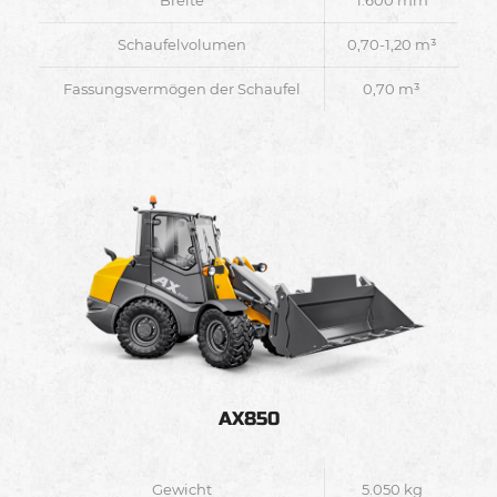
Breite
1.600 mm
Schaufelvolumen
0,70-1,20 m³
Fassungsvermögen der Schaufel
0,70 m³
AX850
Gewicht
5.050 kg