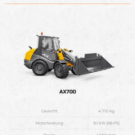
AX700
Gewicht
4.710 kg
Motorleistung
50 kW (68 PS)