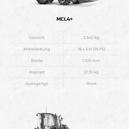
MCL4+
Gewicht
2.340 kg
Motorleistung
18,4 kW (25 PS)
Breite
1.100 mm
Kipplast
2.130 kg
Auslegertyp
Short