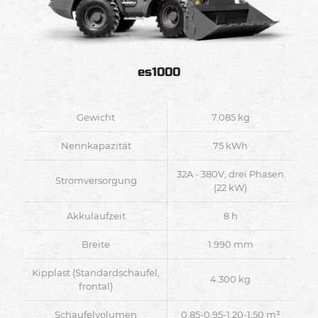
es1000
Gewicht
7.085 kg
Nennkapazität
75 kWh
32A - 380V, drei Phasen
Stromversorgung
(22 kW)
Akkulaufzeit
8 h
Breite
1.990 mm
Kipplast (Standardschaufel,
4.300 kg
frontal)
Schaufelvolumen
0,85-0,95-1,20-1,50 m³