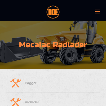
Mecalac Radlader
Bagger
Radlader