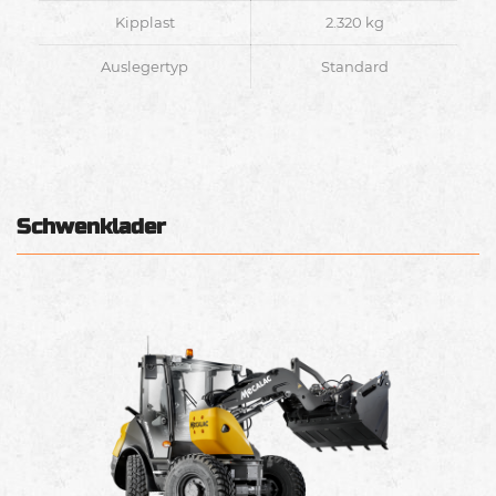
Kipplast
2.320 kg
Auslegertyp
Standard
Schwenklader