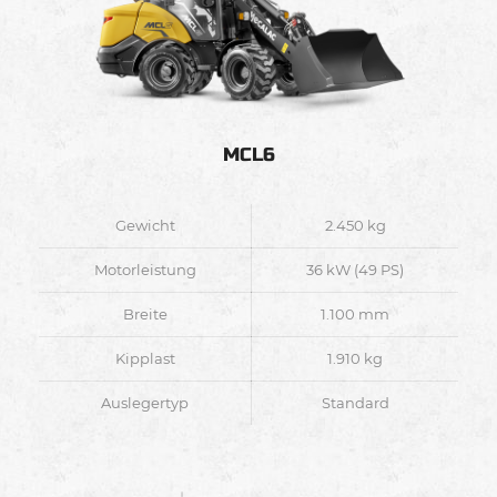
MCL6
Gewicht
2.450 kg
Motorleistung
36 kW (49 PS)
Breite
1.100 mm
Kipplast
1.910 kg
Auslegertyp
Standard