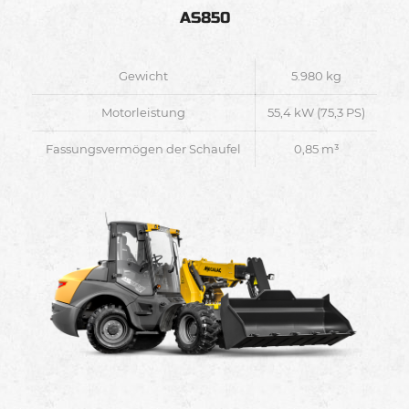
AS850
Gewicht
5.980 kg
Motorleistung
55,4 kW (75,3 PS)
Fassungsvermögen der Schaufel
0,85 m³