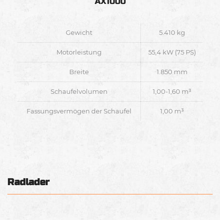
AX1000
Gewicht
5.410 kg
Motorleistung
55,4 kW (75 PS)
Breite
1.850 mm
Schaufelvolumen
1,00-1,60 m³
Fassungsvermögen der Schaufel
1,00 m³
Radlader