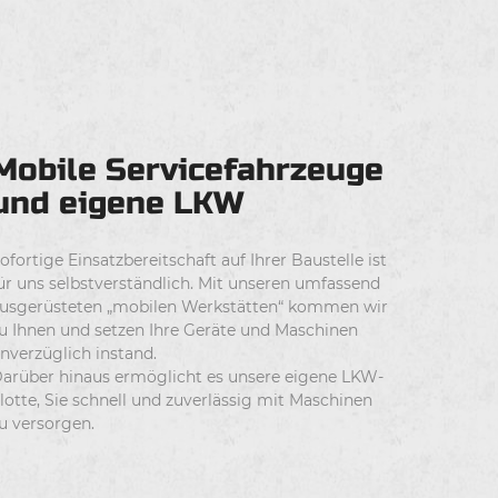
Mobile Servicefahrzeuge
und eigene LKW
ofortige Einsatzbereitschaft auf Ihrer Baustelle ist
ür uns selbstverständlich. Mit unseren umfassend
usgerüsteten „mobilen Werkstätten“ kommen wir
u Ihnen und setzen Ihre Geräte und Maschinen
nverzüglich instand.
arüber hinaus ermöglicht es unsere eigene LKW-
lotte, Sie schnell und zuverlässig mit Maschinen
u versorgen.