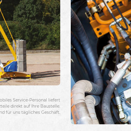
biles Service-Personal liefert
ile direkt auf Ihre Baustelle.
nd für uns tägliches Geschäft.