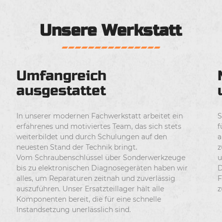
Unsere Werkstatt
Umfangreich
ausgestattet
In unserer modernen Fachwerkstatt arbeitet ein
S
erfahrenes und motiviertes Team, das sich stets
f
weiterbildet und durch Schulungen auf den
a
neuesten Stand der Technik bringt.
z
Vom Schraubenschlüssel über Sonderwerkzeuge
u
bis zu elektronischen Diagnosegeräten haben wir
D
alles, um Reparaturen zeitnah und zuverlässig
F
auszuführen. Unser Ersatzteillager hält alle
z
Komponenten bereit, die für eine schnelle
Instandsetzung unerlässlich sind.