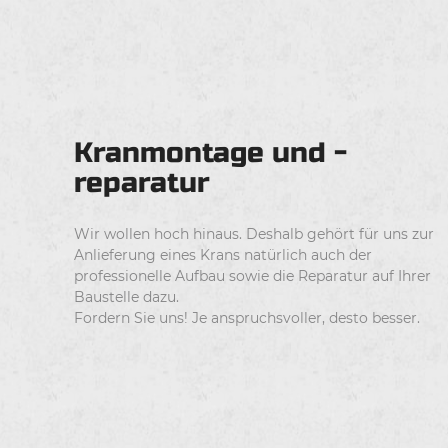
Kranmontage und -
reparatur
Wir wollen hoch hinaus. Deshalb gehört für uns zur
Anlieferung eines Krans natürlich auch der
professionelle Aufbau sowie die Reparatur auf Ihrer
Baustelle dazu.
Fordern Sie uns! Je anspruchsvoller, desto besser.