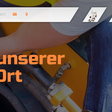
en
 unserer
Ort