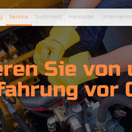
g
Service
Sortiment
Hersteller
Unternehm
eren Sie von
fahrung vor 