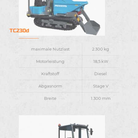
TC230d
maximale Nutzlast
2.300 kg
Motorleistung
18,5 kW
Kraftstoff
Diesel
Abgasnorm
Stage V
Breite
1.300 mm