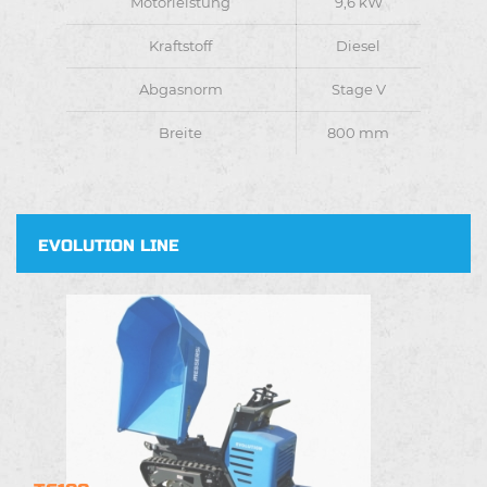
Motorleistung
9,6 kW
Kraftstoff
Diesel
Abgasnorm
Stage V
Breite
800 mm
EVOLUTION LINE