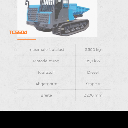
TC550d
maximale Nutzlast
5.500 kg
Motorleistung
85,9 kW
Kraftstoff
Diesel
Abgasnorm
Stage V
Breite
2.200 mm