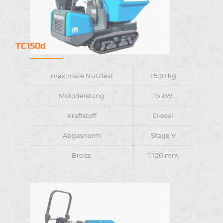
TC150d
maximale Nutzlast
1.500 kg
Motorleistung
15 kW
Kraftstoff
Diesel
Abgasnorm
Stage V
Breite
1.100 mm