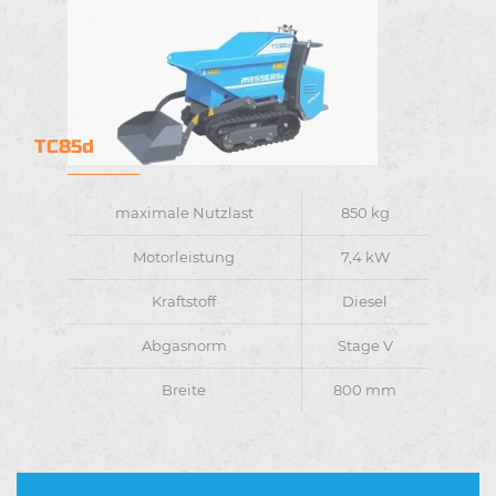
TC85d
maximale Nutzlast
850 kg
Motorleistung
7,4 kW
Kraftstoff
Diesel
Abgasnorm
Stage V
Breite
800 mm