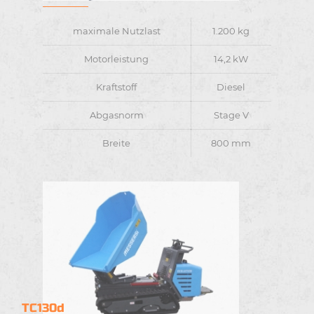
maximale Nutzlast
1.200 kg
Motorleistung
14,2 kW
Kraftstoff
Diesel
Abgasnorm
Stage V
Breite
800 mm
TC130d