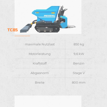
TC85
maximale Nutzlast
850 kg
Motorleistung
9,6 kW
Kraftstoff
Benzin
Abgasnorm
Stage V
Breite
800 mm