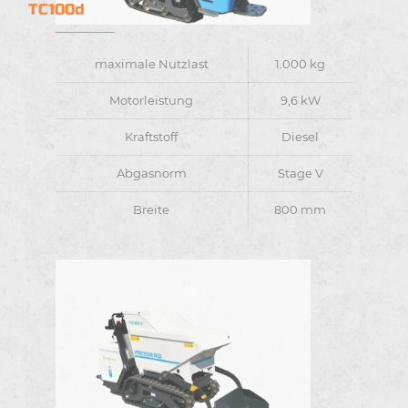
TC100d
maximale Nutzlast
1.000 kg
Motorleistung
9,6 kW
Kraftstoff
Diesel
Abgasnorm
Stage V
Breite
800 mm