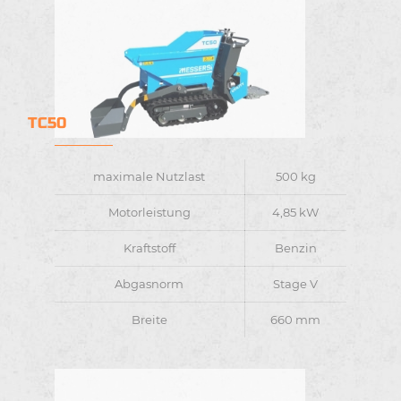
TC50
maximale Nutzlast
500 kg
Motorleistung
4,85 kW
Kraftstoff
Benzin
Abgasnorm
Stage V
Breite
660 mm