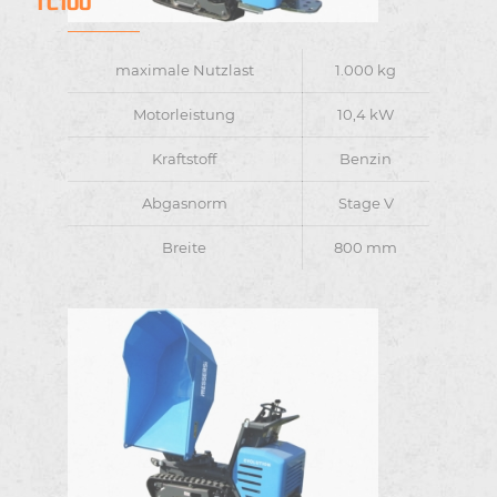
TC100
maximale Nutzlast
1.000 kg
Motorleistung
10,4 kW
Kraftstoff
Benzin
Abgasnorm
Stage V
Breite
800 mm