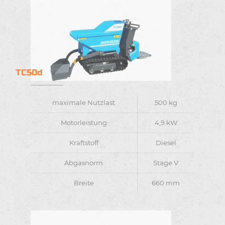
TC50d
maximale Nutzlast
500 kg
Motorleistung
4,9 kW
Kraftstoff
Diesel
Abgasnorm
Stage V
Breite
660 mm