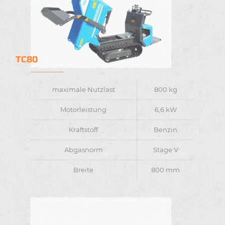
TC80
maximale Nutzlast
800 kg
Motorleistung
6,6 kW
Kraftstoff
Benzin
Abgasnorm
Stage V
Breite
800 mm