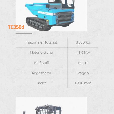
TC350d
maximale Nutzlast
3.500 kg
Motorleistung
48,6 kW
Kraftstoff
Diesel
Abgasnorm
Stage V
Breite
1.800 mm