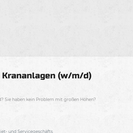
r Krananlagen (w/m/d)
eld? Sie haben kein Problem mit großen Höhen?
et- und Servicegeschäfts