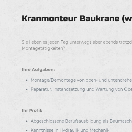
Kranmonteur Baukrane (w
Sie lieben es jeden Tag unterwegs aber abends trotz
Montagetätigkeiten?
Ihre Aufgaben:
Montage/Demontage von oben- und untendrehen
Reparatur, Instandsetzung und Wartung von Ob
Ihr Profil:
Abgeschlossene Berufsausbildung als Baumaschi
Kenntnisse in Hydraulik und Mechanik