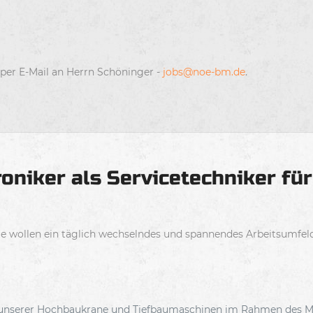
per E-Mail an Herrn Schöninger -
jobs@noe-bm.de
.
oniker als Servicetechniker fü
n? Sie wollen ein täglich wechselndes und spannendes Arbeitsumf
g unserer Hochbaukrane und Tiefbaumaschinen im Rahmen des Mi