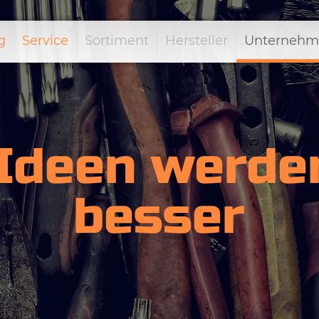
g
Service
Sortiment
Hersteller
Unternehm
 Ideen werde
besser