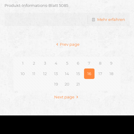
Produkt-Informations-Blatt 5085
Mehr erfahren
Prev page
1
2
3
4
5
6
7
8
9
10
11
12
13
14
15
16
17
18
19
20
21
Next page