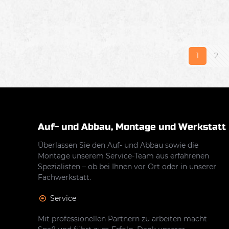
1
2
Auf- und Abbau, Montage und Werkstatt
Überlassen Sie den Auf- und Abbau sowie die
Montage unserem Service-Team aus erfahrenen
Spezialisten – ob bei Ihnen vor Ort oder in unserer
Fachwerkstatt.
Service
Mit professionellen Partnern zu arbeiten macht