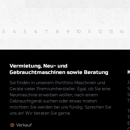
3
4
5
6
7
8
9
10
11
12
13
14
Vermietung, Neu- und
Gebrauchtmaschinen sowie Beratung
J
Sie finden in unserem Portfolio Maschinen und
S
Geräte vieler Premiumhersteller. Egal, ob Sie eine
S
Neumaschine erwerben wollen, nach einem
7
Gebrauchtgerät suchen oder etwas mieten
möchten: Sie werden bei uns fündig. Sprechen Sie
T
uns an! Wir beraten Sie gerne.
T
E
Verkauf
Ö