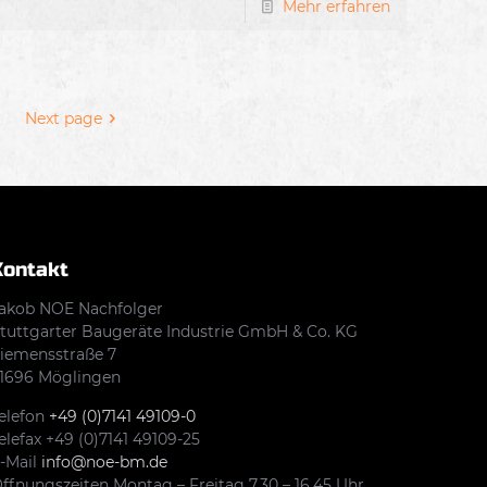
Mehr erfahren
Next page
Kontakt
akob NOE Nachfolger
tuttgarter Baugeräte Industrie GmbH & Co. KG
iemensstraße 7
1696 Möglingen
elefon
+49 (0)7141 49109-0
elefax +49 (0)7141 49109-25
-Mail
info@noe-bm.de
ffnungszeiten Montag – Freitag 7.30 – 16.45 Uhr