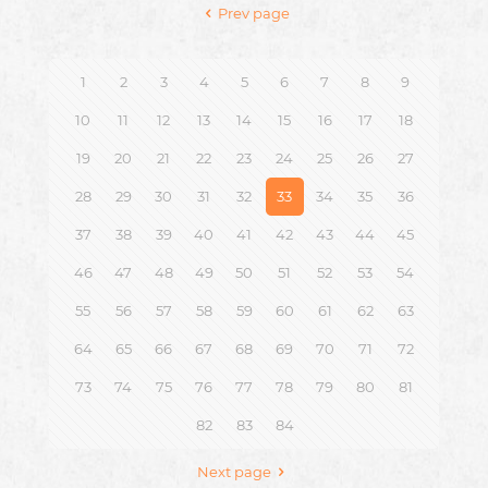
Prev page
1
2
3
4
5
6
7
8
9
10
11
12
13
14
15
16
17
18
19
20
21
22
23
24
25
26
27
28
29
30
31
32
33
34
35
36
37
38
39
40
41
42
43
44
45
46
47
48
49
50
51
52
53
54
55
56
57
58
59
60
61
62
63
64
65
66
67
68
69
70
71
72
73
74
75
76
77
78
79
80
81
82
83
84
Next page